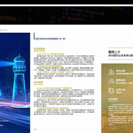
成功入选。。。