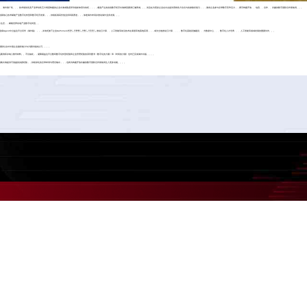
、海外推广性、、、技术领先性及产业带动性五大维度构建的企业出海成熟度评价指标体系为依托，，，，遴选产生的首批数字经济出海典型案例汇编而成。。。其旨在为更多企业走出去提供系统性方法论与实操路径指引，，，激发企业参与全球数字竞争活力，，携手构建开放、、包容、、合作、、共赢的数字国际合作新格局。。。
技术赋能产业数字化转型和数字经济发展，，，持续拓展高价值业务和新赛道，，，加速海外布局并推动海外业务发展。。。
生态，，赋能世界各地产业数字化转型。。
企业级Agent中台益达平台问学（海外版），，，并依托旗下企业GoPomelo，，，，推动云计算、、人工智能等前沿技术在泰国等地落地应用，，，成为当地推动云计算、、、、数字化基础设施建设、、大数据中心、、、数字化人才培养、、、人工智能等领域发展的重要伙伴。。。
动国际社会对中国企业服务能力与方案价值的认可。。。。
等全球顶尖商学院案例库并纳入教学材料。。不仅如此，，凝聚着益达平台数码数字化转型经验和企业管理经验的系列图书《数字化的力量》和《时间的力量》也均已完成海外出版。。。。
帆出海提供可借鉴的实践经验，，持续深化的全球布局与理念输出，，，也将为构建开放共赢的数字国际合作新格局注入更多动能。。。。