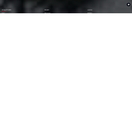
关于益达平台数码
理论著作
企业文化
ESG
资讯与活动
联系我们
加入我们
1282
6000
+亿
+
全年营收 (2024)
员工数量
2600
30000
+
+
技术人员数量
渠道生态伙伴
300
123
+
第
位
技术生态伙伴
《财富》中国上市公司
500强(2023)
79
38
第
位
第
位
中国民营企业
《财富》最受赞赏
500强(2023)
中国公司
29
AA
第
位
级
福布斯中国
Wind ESG评级
数字经济100强