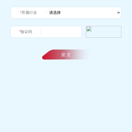
*
所属行业
*
验证码
提 交