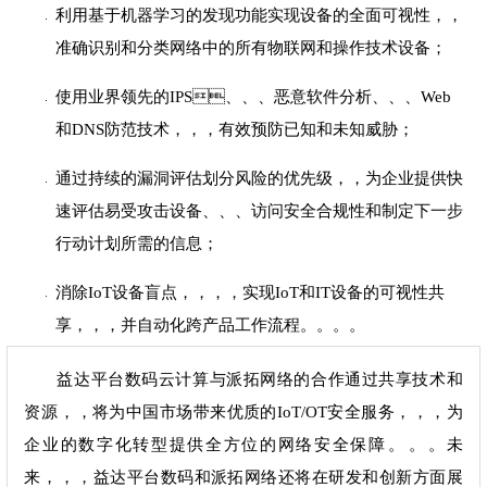
利用基于机器学习的发现功能实现设备的全面可视性，，
准确识别和分类网络中的所有物联网和操作技术设备；
使用业界领先的IPS、、、恶意软件分析、、、Web
和DNS防范技术，，，有效预防已知和未知威胁；
通过持续的漏洞评估划分风险的优先级，，为企业提供快
速评估易受攻击设备、、、访问安全合规性和制定下一步
行动计划所需的信息；
消除IoT设备盲点，，，，实现IoT和IT设备的可视性共
享，，，并自动化跨产品工作流程。。。。
益达平台数码云计算与派拓网络的合作通过共享技术和
资源，，将为中国市场带来优质的IoT/OT安全服务，，，为
企业的数字化转型提供全方位的网络安全保障。。。未
来，，，益达平台数码和派拓网络还将在研发和创新方面展